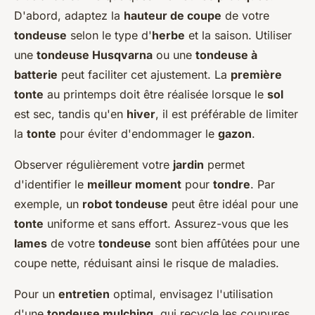
D'abord, adaptez la
hauteur de coupe
de votre
tondeuse
selon le type d'
herbe
et la saison. Utiliser
une
tondeuse Husqvarna
ou une
tondeuse à
batterie
peut faciliter cet ajustement. La
première
tonte
au printemps doit être réalisée lorsque le
sol
est sec, tandis qu'en
hiver
, il est préférable de limiter
la
tonte
pour éviter d'endommager le
gazon
.
Observer régulièrement votre
jardin
permet
d'identifier le
meilleur moment
pour
tondre
. Par
exemple, un
robot tondeuse
peut être idéal pour une
tonte
uniforme et sans effort. Assurez-vous que les
lames
de votre
tondeuse
sont bien affûtées pour une
coupe nette, réduisant ainsi le risque de maladies.
Pour un
entretien
optimal, envisagez l'utilisation
d'une
tondeuse mulching
, qui recycle les coupures