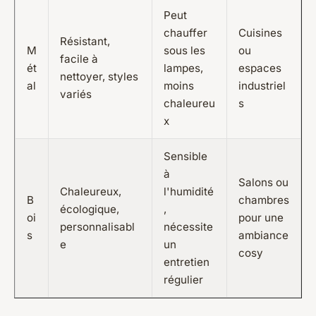
Peut
chauffer
Cuisines
Résistant,
M
sous les
ou
facile à
ét
lampes,
espaces
nettoyer, styles
al
moins
industriel
variés
chaleureu
s
x
Sensible
à
Salons ou
Chaleureux,
l'humidité
B
chambres
écologique,
,
oi
pour une
personnalisabl
nécessite
s
ambiance
e
un
cosy
entretien
régulier