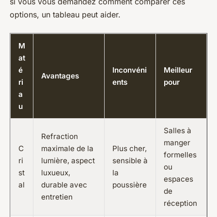
si vous vous demandez comment comparer ces
options, un tableau peut aider.
M
at
é
Inconvéni
Meilleur
Avantages
ri
ents
pour
a
u
Salles à
Refraction
manger
C
maximale de la
Plus cher,
formelles
ri
lumière, aspect
sensible à
ou
st
luxueux,
la
espaces
al
durable avec
poussière
de
entretien
réception