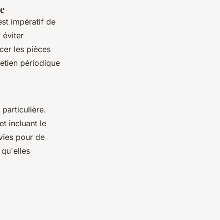
se
 est impératif de
 éviter
acer les pièces
etien périodique
particulière.
t incluant le
rvies pour de
qu'elles