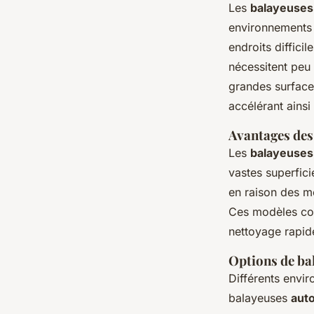
Les
balayeuses
environnements 
endroits difficil
nécessitent peu
grandes surfaces
accélérant ainsi
Avantages des
Les
balayeuses
vastes superfici
en raison des mo
Ces modèles con
nettoyage rapide
Options de ba
Différents envi
balayeuses
aut