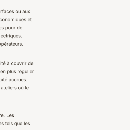
urfaces ou aux
t économiques et
es pour de
ectriques,
opérateurs.
ité à couvrir de
en plus régulier
cité accrues.
teliers où le
re. Les
s tels que les