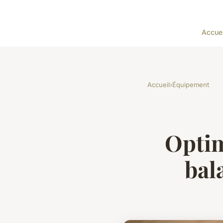
Accuei
Accueil
›
Équipement
Optim
bal