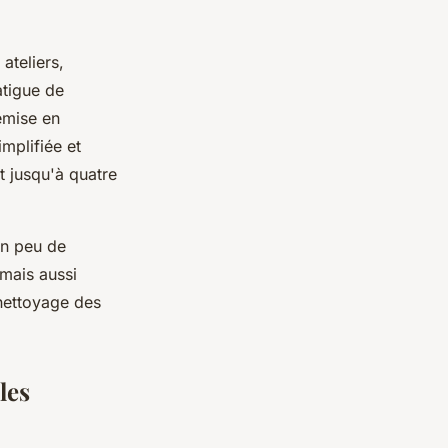
ateliers,
atigue de
remise en
mplifiée et
t jusqu'à quatre
en peu de
mais aussi
nettoyage des
les