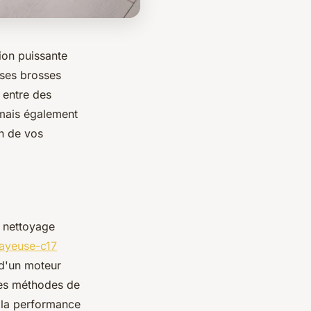
ion puissante
 ses brosses
 entre des
 mais également
on de vos
e nettoyage
layeuse-c17
 d'un moteur
 les méthodes de
i la performance