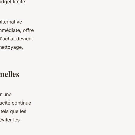
dget limité.
lternative
immédiate, offre
l'achat devient
nettoyage,
nelles
r une
acité continue
tels que les
viter les