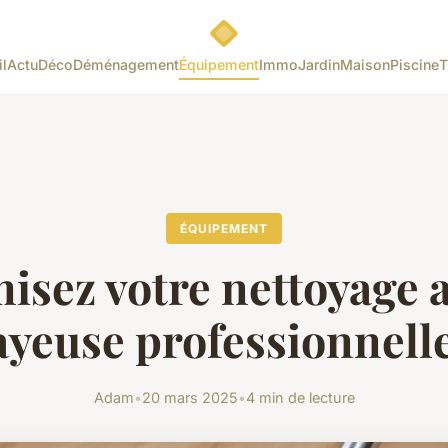
l
Actu
Déco
Déménagement
Équipement
Immo
Jardin
Maison
Piscine
T
ÉQUIPEMENT
isez votre nettoyage a
ayeuse professionnelle
Adam
•
20 mars 2025
•
4 min de lecture