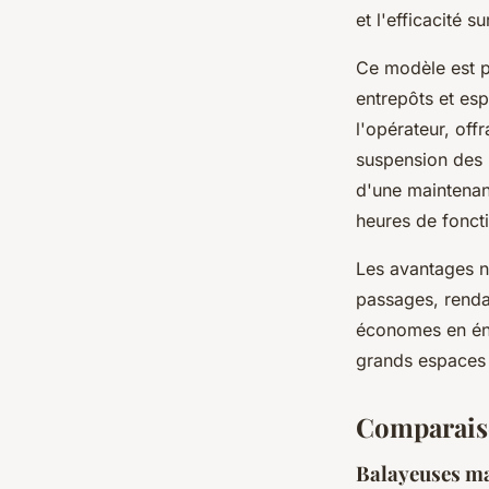
et l'efficacité su
Ce modèle est pa
entrepôts et es
l'opérateur, off
suspension des p
d'une maintenan
heures de fonct
Les avantages n
passages, renda
économes en éne
grands espaces 
Comparaiso
Balayeuses ma