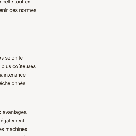
nnelle tout en
tenir des normes
s selon le
t plus coûteuses
 maintenance
 échelonnés,
 avantages.
t également
es machines